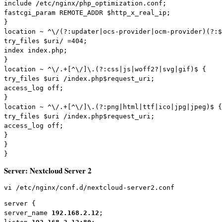
include /etc/nginx/php_optimization.conf;

fastcgi_param REMOTE_ADDR $http_x_real_ip;

}

location ~ ^\/(?:updater|ocs-provider|ocm-provider)(?:$
try_files $uri/ =404;

index index.php;

}

location ~ ^\/.+[^\/]\.(?:css|js|woff2?|svg|gif)$ {

try_files $uri /index.php$request_uri;

access_log off;

}

location ~ ^\/.+[^\/]\.(?:png|html|ttf|ico|jpg|jpeg)$ {

try_files $uri /index.php$request_uri;

access_log off;

}

}

}
Server: Nextcloud Server 2
vi /etc/nginx/conf.d/nextcloud-server2.conf
server {

server_name 
192.168.2.12
;
