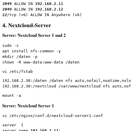
2049 
ALLOW IN 
192.168.2.11
2049 
ALLOW IN 
192.168.2.12
22
/tcp (v6) ALLOW IN Anywhere (v6)
4. Nextcloud-Server
Server: Nextcloud Server 1 und 2
sudo -s

apt install nfs-common -y

mkdir /daten -p

chown -R www-data:www-data /daten
vi /etc/fstab
192.168.2.30:/daten /daten nfs auto,nofail,noatime,nolo
192.168.2.30:/nextcloud /var/www/nextcloud nfs auto,nof
mount -a
Server: Nextcloud Server 1
vi /etc/nginx/conf.d/nextcloud-server1.conf
server  {

server_name 
192.168.2.11
;
