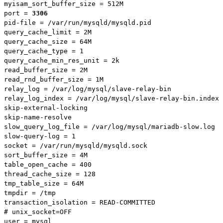
myisam_sort_buffer_size = 512M

port = 
3306
pid-file = /var/run/mysqld/mysqld.pid

query_cache_limit = 2M

query_cache_size = 64M

query_cache_type = 1

query_cache_min_res_unit = 2k

read_buffer_size = 2M

read_rnd_buffer_size = 1M

relay_log = /var/log/mysql/slave-relay-bin

relay_log_index = /var/log/mysql/slave-relay-bin.index

skip-external-locking

skip-name-resolve

slow_query_log_file = /var/log/mysql/mariadb-slow.log

slow-query-log = 1

socket = /var/run/mysqld/mysqld.sock

sort_buffer_size = 4M

table_open_cache = 400

thread_cache_size = 128

tmp_table_size = 64M

tmpdir = /tmp

transaction_isolation = READ-COMMITTED

# unix_socket=OFF

user = mysql
