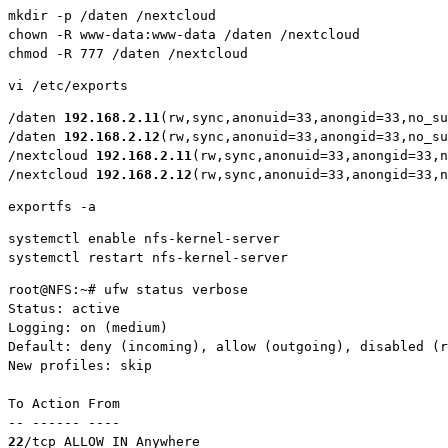
mkdir -p /daten /nextcloud

chown -R www-data:www-data /daten /nextcloud

chmod -R 777 /daten /nextcloud
vi /etc/exports
/daten 
192.168.2.11
(rw,sync,anonuid=33,anongid=33,no_su
/daten 
192.168.2.12
(rw,sync,anonuid=33,anongid=33,no_su
/nextcloud 
192.168.2.11
(rw,sync,anonuid=33,anongid=33,n
/nextcloud 
192.168.2.12
(rw,sync,anonuid=33,anongid=33,n
exportfs -a
systemctl enable nfs-kernel-server
systemctl restart nfs-kernel-server
root@NFS:~# ufw status verbose

Status: active

Logging: on (medium)

Default: deny (incoming), allow (outgoing), disabled (r
New profiles: skip

To Action From

22