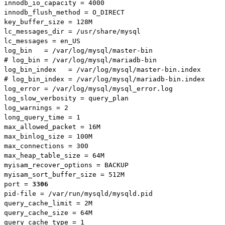
innodb_io_capacity = 4000

innodb_flush_method = O_DIRECT

key_buffer_size = 128M

lc_messages_dir = /usr/share/mysql

lc_messages = en_US

log_bin   = /var/log/mysql/master-bin

# log_bin = /var/log/mysql/mariadb-bin

log_bin_index   = /var/log/mysql/master-bin.index

# log_bin_index = /var/log/mysql/mariadb-bin.index

log_error = /var/log/mysql/mysql_error.log

log_slow_verbosity = query_plan

log_warnings = 2

long_query_time = 1

max_allowed_packet = 16M

max_binlog_size = 100M

max_connections = 300

max_heap_table_size = 64M

myisam_recover_options = BACKUP

myisam_sort_buffer_size = 512M

port = 
3306
pid-file = /var/run/mysqld/mysqld.pid

query_cache_limit = 2M

query_cache_size = 64M

query_cache_type = 1
