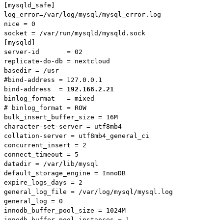
[mysqld_safe]

log_error=/var/log/mysql/mysql_error.log

nice = 0

socket = /var/run/mysqld/mysqld.sock

[mysqld]

server-id       = 02

replicate-do-db = nextcloud

basedir = /usr

#bind-address = 127.0.0.1

bind-address  = 
192.168.2.21
binlog_format   = mixed

# binlog_format = ROW

bulk_insert_buffer_size = 16M

character-set-server = utf8mb4

collation-server = utf8mb4_general_ci

concurrent_insert = 2

connect_timeout = 5

datadir = /var/lib/mysql

default_storage_engine = InnoDB

expire_logs_days = 2

general_log_file = /var/log/mysql/mysql.log

general_log = 0

innodb_buffer_pool_size = 1024M

innodb_buffer_pool_instances = 1
