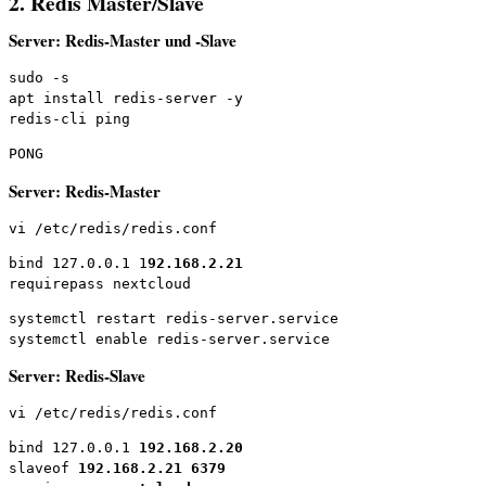
2. Redis Master/Slave
Server: Redis-Master und -Slave
sudo -s

apt install redis-server -y

redis-cli ping
PONG
Server: Redis-Master
vi /etc/redis/redis.conf
bind 127.0.0.1 1
92.168.2.21
requirepass nextcloud
systemctl restart redis-server.service
systemctl enable redis-server.service
Server: Redis-Slave
vi /etc/redis/redis.conf
bind 127.0.0.1 
192.168.2.20
slaveof 
192.168.2.21
6379