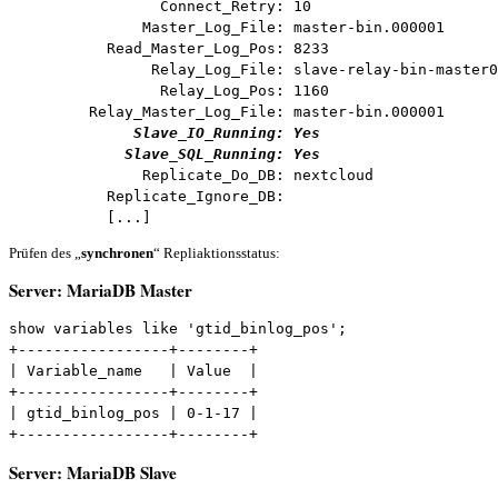
                 Connect_Retry: 10

               Master_Log_File: master-bin.000001

           Read_Master_Log_Pos: 8233

                Relay_Log_File: slave-relay-bin-master0
                 Relay_Log_Pos: 1160

         Relay_Master_Log_File: master-bin.000001

Slave_IO_Running: Yes

             Slave_SQL_Running: Yes
               Replicate_Do_DB: nextcloud

           Replicate_Ignore_DB:

           [...]
Prüfen des „
synchronen
“ Repliaktionsstatus:
Server: MariaDB Master
show variables like 'gtid_binlog_pos';

+-----------------+--------+

| Variable_name   | Value  |

+-----------------+--------+

| gtid_binlog_pos | 0-1-17 |

+-----------------+--------+
Server: MariaDB Slave