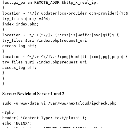
fastcgi_param REMOTE_ADDR $http_x_real_ip;

}

location ~ ^\/(?:updater|ocs-provider|ocm-provider)(?:$
try_files $uri/ =404;

index index.php;

}

location ~ ^\/.+[^\/]\.(?:css|js|woff2?|svg|gif)$ {

try_files $uri /index.php$request_uri;

access_log off;

}

location ~ ^\/.+[^\/]\.(?:png|html|ttf|ico|jpg|jpeg)$ {

try_files $uri /index.php$request_uri;

access_log off;

}

}

}
Server: Nextcloud Server 1 und 2
sudo -u www-data vi /var/www/nextcloud/
ipcheck
.php
<?php

header( 'Content-Type: text/plain' );

echo 'NGINX';
