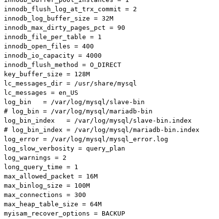
innodb_flush_log_at_trx_commit = 2

innodb_log_buffer_size = 32M

innodb_max_dirty_pages_pct = 90

innodb_file_per_table = 1

innodb_open_files = 400

innodb_io_capacity = 4000

innodb_flush_method = O_DIRECT

key_buffer_size = 128M

lc_messages_dir = /usr/share/mysql

lc_messages = en_US

log_bin   = /var/log/mysql/slave-bin

# log_bin = /var/log/mysql/mariadb-bin

log_bin_index   = /var/log/mysql/slave-bin.index

# log_bin_index = /var/log/mysql/mariadb-bin.index

log_error = /var/log/mysql/mysql_error.log

log_slow_verbosity = query_plan

log_warnings = 2

long_query_time = 1

max_allowed_packet = 16M

max_binlog_size = 100M

max_connections = 300

max_heap_table_size = 64M

myisam_recover_options = BACKUP
