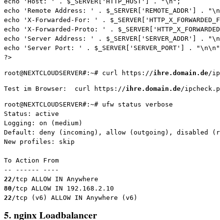
echo 'Host: ' . $_SERVER['HTTP_HOST'] . "\n";

echo 'Remote Address: ' . $_SERVER['REMOTE_ADDR'] . "\n
echo 'X-Forwarded-For: ' . $_SERVER['HTTP_X_FORWARDED_F
echo 'X-Forwarded-Proto: ' . $_SERVER['HTTP_X_FORWARDED
echo 'Server Address: ' . $_SERVER['SERVER_ADDR'] . "\n
echo 'Server Port: ' . $_SERVER['SERVER_PORT'] . "\n\n"
?>
root@NEXTCLOUDSERVER#:~# curl https://
ihre.domain.de
/ip
Test im Browser:  curl https://
ihre.domain.de
/ipcheck.p
root@NEXTCLOUDSERVER#:~# ufw status verbose

Status: active

Logging: on (medium)

Default: deny (incoming), allow (outgoing), disabled (r
New profiles: skip

To Action From

22
80
22
/tcp (v6) ALLOW IN Anywhere (v6)
5. nginx Loadbalancer