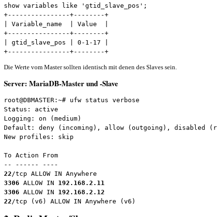
show variables like 'gtid_slave_pos';

+----------------+--------+

| Variable_name  | Value  |

+----------------+--------+

| gtid_slave_pos | 0-1-17 |

+----------------+--------+
Die Werte vom Master sollten identisch mit denen des Slaves sein.
Server: MariaDB-Master und -Slave
root@DBMASTER:~# ufw status verbose

Status: active

Logging: on (medium)

Default: deny (incoming), allow (outgoing), disabled (r
New profiles: skip

To Action From

22
3306 
ALLOW IN 
192.168.2.11
3306 
ALLOW IN 
192.168.2.12
22
/tcp (v6) ALLOW IN Anywhere (v6)