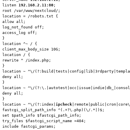
listen 
192.168.2.11:80
;

root /var/www/nextcloud/;

location = /robots.txt {

allow all;

log_not_found off;

access_log off;

}

location ^~ / {

client_max_body_size 10G;

location / {

rewrite ^ /index.php;

}

location ~ ^\/(?:build|tests|config|lib|3rdparty|templa
deny all;

}

location ~ ^\/(?:\.|autotest|occ|issue|indie|db_|consol
deny all;

}

location ~ ^\/(?:index|
ipcheck
|remote|public|cron|core\
fastcgi_split_path_info ^(.+?\.php)(\/.*|)$;

set $path_info $fastcgi_path_info;

try_files $fastcgi_script_name =404;

include fastcgi_params;
