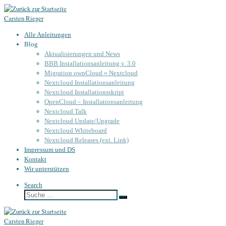
Zum
Carsten Rieger
Inhalt
springen
Alle Anleitungen
Blog
Aktualisierungen und News
BBB Installationsanleitung v. 3.0
Migration ownCloud » Nextcloud
Nextcloud Installationsanleitung
Nextcloud Installationsskript
OpenCloud – Installationsanleitung
Nextcloud Talk
Nextcloud Update/Upgrade
Nextcloud Whiteboard
Nextcloud Releases (ext. Link)
Impressum und DS
Kontakt
Wir unterstützen
Search
Suche
Suche
…
Carsten Rieger