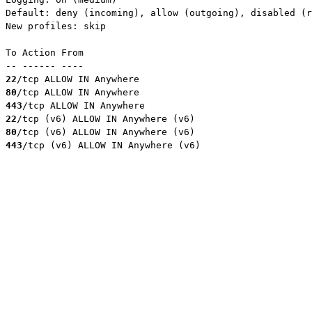
Default: deny (incoming), allow (outgoing), disabled (r
New profiles: skip

To Action From

22
80
443
22
80
443
/tcp (v6) ALLOW IN Anywhere (v6)