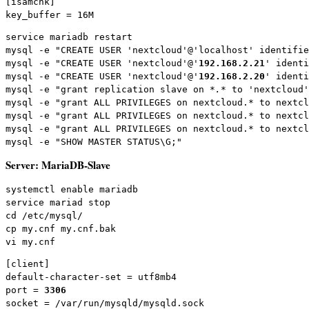
[isamchk]

key_buffer = 16M
service mariadb restart

mysql -e "CREATE USER 'nextcloud'@'localhost' identifie
mysql -e "CREATE USER 'nextcloud'@'
192.168.2.21
' identi
mysql -e "CREATE USER 'nextcloud'@'
192.168.2.20
' identi
mysql -e "grant replication slave on *
.*
 to 'nextcloud'
mysql -e "grant ALL PRIVILEGES on nextcloud.* to nextcl
mysql -e "grant ALL PRIVILEGES on nextcloud.* to nextcl
mysql -e "grant ALL PRIVILEGES on nextcloud.* to nextcl
mysql -e "SHOW MASTER STATUS\G;"
Server: MariaDB-Slave
systemctl enable mariadb
service mariad stop
cd /etc/mysql/
cp my.cnf my.cnf.bak
vi my.cnf
[client]

default-character-set = utf8mb4

port = 
3306
socket = /var/run/mysqld/mysqld.sock
