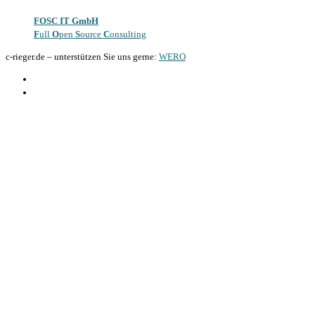
FOSC IT GmbH
F
ull
O
pen
S
ource
C
onsulting
c-rieger.de
–
unterstützen Sie uns gerne:
WERO