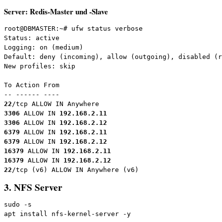
Server: Redis-Master und -Slave
root@DBMASTER:~# ufw status verbose

Status: active

Logging: on (medium)

Default: deny (incoming), allow (outgoing), disabled (r
New profiles: skip

To Action From

22
3306 
ALLOW IN 
192.168.2.11
3306 
ALLOW IN 
192.168.2.12
6379 
ALLOW IN 
192.168.2.11
6379 
ALLOW IN 
192.168.2.12
16379 
ALLOW IN 
192.168.2.11
16379 
ALLOW IN 
192.168.2.12
22
/tcp (v6) ALLOW IN Anywhere (v6)
3. NFS Server
sudo -s
apt install nfs-kernel-server -y