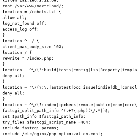
listen 
192.168.2.12:80
;

root /var/www/nextcloud/;

location = /robots.txt {

allow all;

log_not_found off;

access_log off;

}

location ^~ / {

client_max_body_size 10G;

location / {

rewrite ^ /index.php;

}

location ~ ^\/(?:build|tests|config|lib|3rdparty|templa
deny all;

}

location ~ ^\/(?:\.|autotest|occ|issue|indie|db_|consol
deny all;

}

location ~ ^\/(?:index|
ipcheck
|remote|public|cron|core\
fastcgi_split_path_info ^(.+?\.php)(\/.*|)$;

set $path_info $fastcgi_path_info;

try_files $fastcgi_script_name =404;

include fastcgi_params;

include /etc/nginx/php_optimization.conf;
