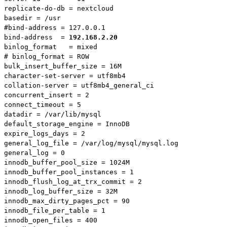
replicate-do-db = nextcloud

basedir = /usr

#bind-address = 127.0.0.1

bind-address  = 
192.168.2.20
binlog_format   = mixed

# binlog_format = ROW

bulk_insert_buffer_size = 16M

character-set-server = utf8mb4

collation-server = utf8mb4_general_ci

concurrent_insert = 2

connect_timeout = 5

datadir = /var/lib/mysql

default_storage_engine = InnoDB

expire_logs_days = 2

general_log_file = /var/log/mysql/mysql.log

general_log = 0

innodb_buffer_pool_size = 1024M

innodb_buffer_pool_instances = 1

innodb_flush_log_at_trx_commit = 2

innodb_log_buffer_size = 32M

innodb_max_dirty_pages_pct = 90

innodb_file_per_table = 1

innodb_open_files = 400
