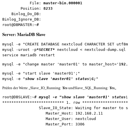
            File: 
master-bin.000001
        Position: 
8233
    Binlog_Do_DB:

Binlog_Ignore_DB:

root@DBMASTER:~#
Server: MariaDB Slave
mysql -e "CREATE DATABASE nextcloud CHARACTER SET utf8m
mysql -uroot -p
*
SECRET
*
 nextcloud < nextcloud-dump.sql

service mariadb restart
mysql -e "change master 'master01' to master_host='
192.
mysql -e "start slave 'master01';"

mysql -e "
show slave 'master01' status\G;
"
Prüfen der Werte „Slave_IO_Running:
Yes
undSlave_SQL_Running:
Yes
„
root@DBSLAVE:~# 
mysql -e "show slave 'master01' status\
*************************** 1. row ********************
                Slave_IO_State: Waiting for master to s
                   Master_Host: 192.168.2.11

                   Master_User: nextcloud

                   Master_Port: 3306
