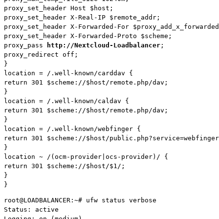
proxy_set_header Host $host;

proxy_set_header X-Real-IP $remote_addr;

proxy_set_header X-Forwarded-For $proxy_add_x_forwarded
proxy_set_header X-Forwarded-Proto $scheme;

proxy_pass 
http://Nextcloud-Loadbalancer
;

proxy_redirect off;

}

location = /.well-known/carddav {

return 301 $scheme://$host/remote.php/dav;

}

location = /.well-known/caldav {

return 301 $scheme://$host/remote.php/dav;

}

location = /.well-known/webfinger {

return 301 $scheme://$host/public.php?service=webfinger
}

location ~ /(ocm-provider|ocs-provider)/ {

return 301 $scheme://$host/$1/;

}

}
root@LOADBALANCER:~# ufw status verbose

Status: active

Logging: on (medium)
