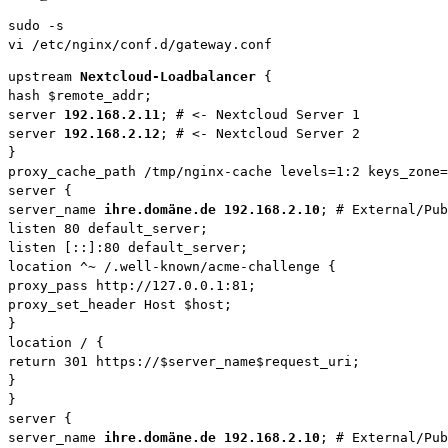
sudo -s

vi /etc/nginx/conf.d/gateway.conf
upstream 
Nextcloud-Loadbalancer
 {

hash $remote_addr;

server 
192.168.2.11
; # <- Nextcloud Server 1

server 
192.168.2.12
; # <- Nextcloud Server 2

}

proxy_cache_path /tmp/nginx-cache levels=1:2 keys_zone=
server {

server_name 
ihre.domäne.de 192.168.2.10
; # External/Pub
listen 80 default_server;

listen [::]:80 default_server;

location ^~ /.well-known/acme-challenge {

proxy_pass http://127.0.0.1:81;

proxy_set_header Host $host;

}

location / {

return 301 https://$server_name$request_uri;

}

}

server {

server_name 
ihre.domäne.de 192.168.2.10
; # External/Pub