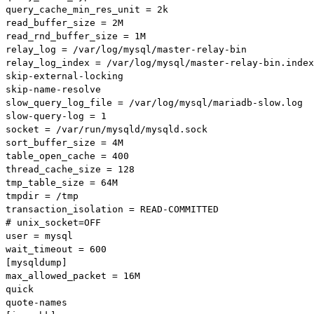
query_cache_min_res_unit = 2k

read_buffer_size = 2M

read_rnd_buffer_size = 1M

relay_log = /var/log/mysql/master-relay-bin

relay_log_index = /var/log/mysql/master-relay-bin.index

skip-external-locking

skip-name-resolve

slow_query_log_file = /var/log/mysql/mariadb-slow.log

slow-query-log = 1

socket = /var/run/mysqld/mysqld.sock

sort_buffer_size = 4M

table_open_cache = 400

thread_cache_size = 128

tmp_table_size = 64M

tmpdir = /tmp

transaction_isolation = READ-COMMITTED

# unix_socket=OFF

user = mysql

wait_timeout = 600

[mysqldump]

max_allowed_packet = 16M

quick

quote-names
