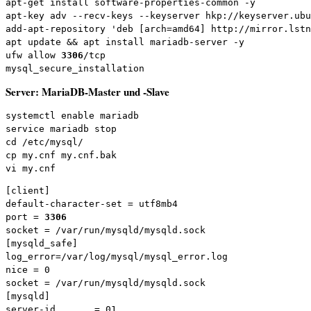
apt-get install software-properties-common -y

apt-key adv --recv-keys --keyserver hkp://keyserver.ubu
add-apt-repository 'deb [arch=amd64] http://mirror.lstn
apt update && apt install mariadb-server -y

ufw allow 
3306
/tcp

mysql_secure_installation
Server: MariaDB-Master und -Slave
systemctl enable mariadb
service mariadb stop
cd /etc/mysql/
cp my.cnf my.cnf.bak
vi my.cnf
[client]

default-character-set = utf8mb4

port = 
3306
socket = /var/run/mysqld/mysqld.sock

[mysqld_safe]

log_error=/var/log/mysql/mysql_error.log

nice = 0

socket = /var/run/mysqld/mysqld.sock

[mysqld]

server-id       = 01
