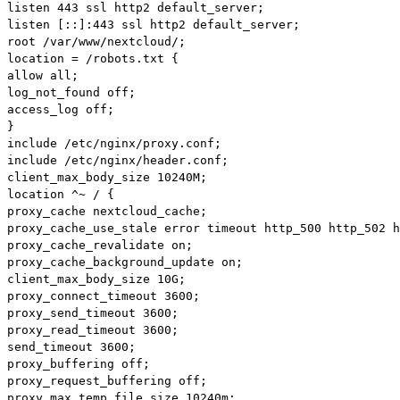
listen 443 ssl http2 default_server;

listen [::]:443 ssl http2 default_server;

root /var/www/nextcloud/;

location = /robots.txt {

allow all;

log_not_found off;

access_log off;

}

include /etc/nginx/proxy.conf;

include /etc/nginx/header.conf;

client_max_body_size 10240M;

proxy_cache nextcloud_cache;
proxy_cache_use_stale error timeout http_500 http_502 h
proxy_cache_revalidate on;
proxy_cache_background_update on;
client_max_body_size 10G;

proxy_connect_timeout 3600;

proxy_send_timeout 3600;

proxy_read_timeout 3600;

send_timeout 3600;

proxy_buffering off;

proxy_request_buffering off;

proxy_max_temp_file_size 10240m;
