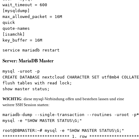
wait_timeout = 600

[mysqldump]

max_allowed_packet = 16M

quick

quote-names

[isamchk]

key_buffer = 16M
service mariadb restart
Server: MariaDB Master
mysql -uroot -p

CREATE DATABASE nextcloud CHARACTER SET utf8mb4 COLLATE
flush tables with read lock;

show master status;
WICHTIG
: diese mysql-Verbindung offen und bestehen lassen und eine
weitere SSH Session starten:
mariadb-dump --single-transaction --routines -uroot -p
*
mysql -e "SHOW MASTER STATUS\G;"
root@DBMASTER:~# mysql -e "SHOW MASTER STATUS\G;"

*************************** 1. row ********************