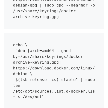
debian/gpg | sudo gpg --dearmor -o 
/usr/share/keyrings/docker-
archive-keyring.gpg
echo \
 "deb [arch=amd64 signed-
by=/usr/share/keyrings/docker-
archive-keyring.gpg] 
https://download.docker.com/linux/
debian \
 $(lsb_release -cs) stable" | sudo 
tee 
/etc/apt/sources.list.d/docker.lis
t > /dev/null