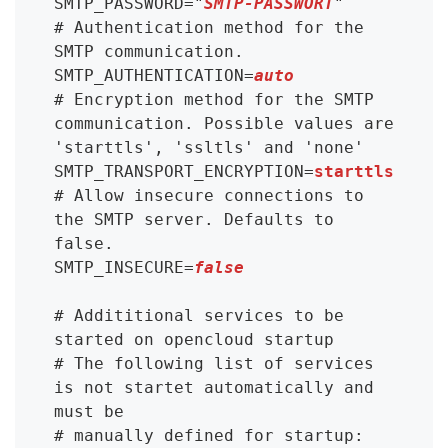
SMTP_PASSWORD="
SMTP-PASSWORT
"

# Authentication method for the 
SMTP communication.

SMTP_AUTHENTICATION=
auto
# Encryption method for the SMTP 
communication. Possible values are 
'starttls', 'ssltls' and 'none'

SMTP_TRANSPORT_ENCRYPTION=
starttls
# Allow insecure connections to 
the SMTP server. Defaults to 
false.

SMTP_INSECURE=
false
# Addititional services to be 
started on opencloud startup

# The following list of services 
is not startet automatically and 
must be

# manually defined for startup:
