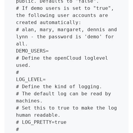
public. Defaults to "false".

# If demo users is set to "true", 
the following user accounts are 
created automatically:

# alan, mary, margaret, dennis and 
lynn - the password is 'demo' for 
all.

DEMO_USERS=

# Define the openCloud loglevel 
used.

#

LOG_LEVEL=

# Define the kind of logging.

# The default log can be read by 
machines.

# Set this to true to make the log 
human readable.

# LOG_PRETTY=true

#
