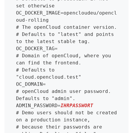
set otherwise

OC_DOCKER_IMAGE=opencloudeu/opencl
oud-rolling

# The openCloud container version.

# Defaults to "latest" and points 
to the latest stable tag.

OC_DOCKER_TAG=

# Domain of openCloud, where you 
can find the frontend.

# Defaults to 
"cloud.opencloud.test"

OC_DOMAIN=

# openCloud admin user password. 
Defaults to "admin".

ADMIN_PASSWORD=
IHRPASSWORT
# Demo users should not be created 
on a production instance,

# because their passwords are 