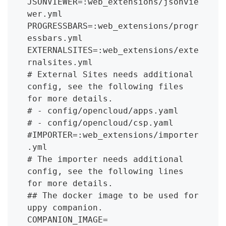
JSONVIEWER=:web_extensions/jsonvie
wer.yml

PROGRESSBARS=:web_extensions/progr
essbars.yml

EXTERNALSITES=:web_extensions/exte
rnalsites.yml

# External Sites needs additional 
config, see the following files 
for more details.

# - config/opencloud/apps.yaml

# - config/opencloud/csp.yaml

#IMPORTER=:web_extensions/importer
.yml

# The importer needs additional 
config, see the following lines 
for more details.

## The docker image to be used for 
uppy companion.

COMPANION_IMAGE=
