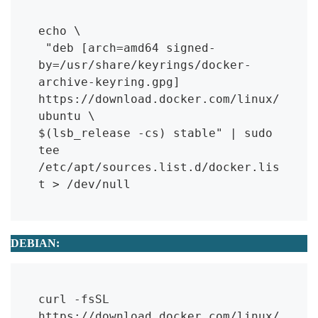
echo \

 "deb [arch=amd64 signed-
by=/usr/share/keyrings/docker-
archive-keyring.gpg] 
https://download.docker.com/linux/
ubuntu \

$(lsb_release -cs) stable" | sudo 
tee 
/etc/apt/sources.list.d/docker.lis
t > /dev/null
DEBIAN:
curl -fsSL 
https://download.docker.com/linux/