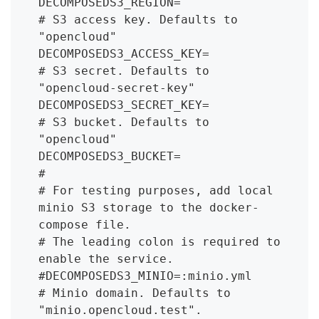
DECOMPOSEDS3_REGION=

# S3 access key. Defaults to 
"opencloud"

DECOMPOSEDS3_ACCESS_KEY=

# S3 secret. Defaults to 
"opencloud-secret-key"

DECOMPOSEDS3_SECRET_KEY=

# S3 bucket. Defaults to 
"opencloud"

DECOMPOSEDS3_BUCKET=

#

# For testing purposes, add local 
minio S3 storage to the docker-
compose file.

# The leading colon is required to 
enable the service.

#DECOMPOSEDS3_MINIO=:minio.yml

# Minio domain. Defaults to 
"minio.opencloud.test".
