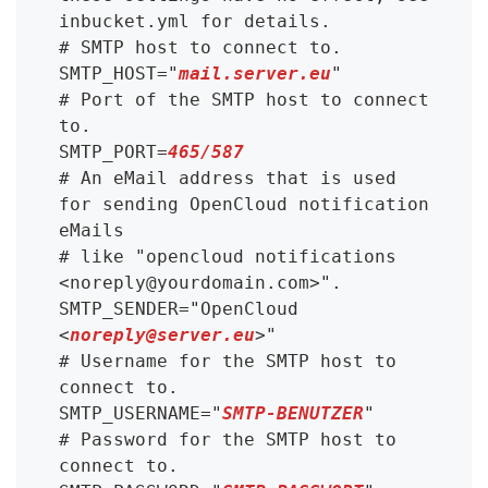
inbucket.yml for details.

# SMTP host to connect to.

SMTP_HOST="
mail.server.eu
"

# Port of the SMTP host to connect 
to.

SMTP_PORT=
465/587
# An eMail address that is used 
for sending OpenCloud notification 
eMails

# like "opencloud notifications 
<noreply@yourdomain.com>".

SMTP_SENDER="OpenCloud 
<
noreply@server.eu
>"

# Username for the SMTP host to 
connect to.

SMTP_USERNAME="
SMTP-BENUTZER
"

# Password for the SMTP host to 
connect to.
