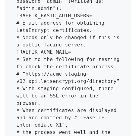
password "admin" (written as: 
"admin:admin").

TRAEFIK_BASIC_AUTH_USERS=

# Email address for obtaining 
LetsEncrypt certificates.

# Needs only be changed if this is 
a public facing server.

TRAEFIK_ACME_MAIL=

# Set to the following for testing 
to check the certificate process:

# "https://acme-staging-
v02.api.letsencrypt.org/directory"

# With staging configured, there 
will be an SSL error in the 
browser.

# When certificates are displayed 
and are emitted by # "Fake LE 
Intermediate X1",

# the process went well and the 