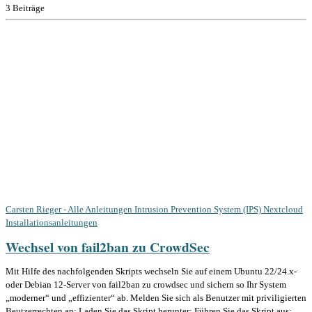
3 Beiträge
Carsten Rieger - Alle Anleitungen
Intrusion Prevention System (IPS)
Nextcloud
Installationsanleitungen
Wechsel von fail2ban zu CrowdSec
Mit Hilfe des nachfolgenden Skripts wechseln Sie auf einem Ubuntu 22/24.x-
oder Debian 12-Server von fail2ban zu crowdsec und sichern so Ihr System
„moderner“ und „effizienter“ ab. Melden Sie sich als Benutzer mit priviligierten
Beutzerrechten an: Laden Sie das Skript herunter: Führen Sie das Skript aus: