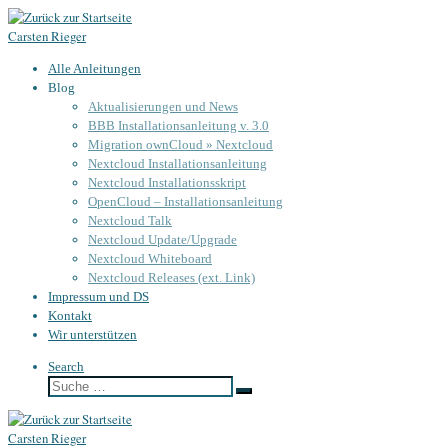
Zum
Carsten Rieger
Inhalt
springen
Alle Anleitungen
Blog
Aktualisierungen und News
BBB Installationsanleitung v. 3.0
Migration ownCloud » Nextcloud
Nextcloud Installationsanleitung
Nextcloud Installationsskript
OpenCloud – Installationsanleitung
Nextcloud Talk
Nextcloud Update/Upgrade
Nextcloud Whiteboard
Nextcloud Releases (ext. Link)
Impressum und DS
Kontakt
Wir unterstützen
Search
Suche
Suche
…
Carsten Rieger