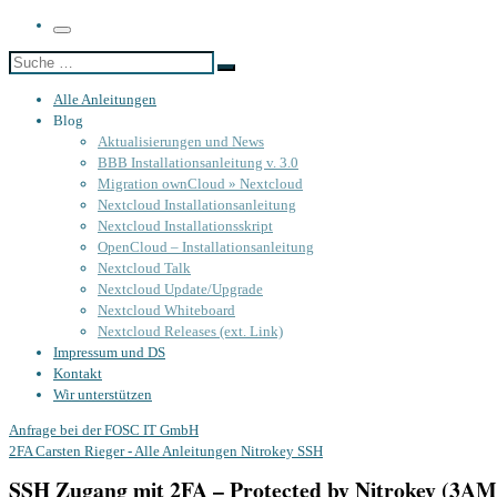
Menü
Suche
Suche
…
Alle Anleitungen
Blog
Aktualisierungen und News
BBB Installationsanleitung v. 3.0
Migration ownCloud » Nextcloud
Nextcloud Installationsanleitung
Nextcloud Installationsskript
OpenCloud – Installationsanleitung
Nextcloud Talk
Nextcloud Update/Upgrade
Nextcloud Whiteboard
Nextcloud Releases (ext. Link)
Impressum und DS
Kontakt
Wir unterstützen
Anfrage bei der FOSC IT GmbH
2FA
Carsten Rieger - Alle Anleitungen
Nitrokey
SSH
SSH Zugang mit 2FA – Protected by Nitrokey (3AM