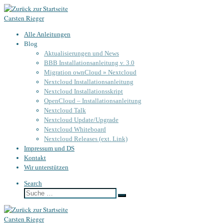
Zum
Carsten Rieger
Inhalt
springen
Alle Anleitungen
Blog
Aktualisierungen und News
BBB Installationsanleitung v. 3.0
Migration ownCloud » Nextcloud
Nextcloud Installationsanleitung
Nextcloud Installationsskript
OpenCloud – Installationsanleitung
Nextcloud Talk
Nextcloud Update/Upgrade
Nextcloud Whiteboard
Nextcloud Releases (ext. Link)
Impressum und DS
Kontakt
Wir unterstützen
Search
Suche
Suche
…
Carsten Rieger