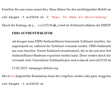
Erstellen Sie nun einen neuen Key. Dazu führen Sie den nachfolgenden Befehl au
ssh-keygen -t ec25519-sk -C '
Bspw. Ihr Name als Beschreibung
'
Durch die Endung -sk („…-t ec25519-
sk
„) wird im Schlüsselverfahren der FIDO/
FIDO-AUTHENTIFIKATOR
ssh-keygen kann FIDO-Authentifikator-basierende Schlüssel erstellen. An
angestöpselt ist, während die Schlüssel verwandt werden. FIDO-Authentif
aus zwei Anteilen: Einem Schlüsselverwalteranteil, der in der privaten Sch
Authentifikator-Hardware exportiert werden kann. Diese werden durch die
verwandt wird. Unterstützte Schlüsseltypen sind ecdsa-sk und ed25519-sk
13.02.2023: manpages.debian.org
Der in
rot
dargestellte Kommentar kann frei vergeben werden oder ganz weggelass
ssh-keygen -t ec25519-sk