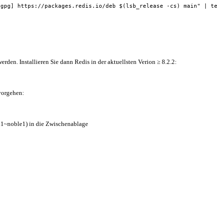
.gpg] https://packages.redis.io/deb $(lsb_release -cs) main" | t
erden. Installieren Sie dann Redis in der aktuellsten Verion ≥ 8.2.2:
 vorgehen:
rl1~noble1) in die Zwischenablage