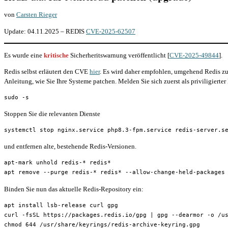
von
Carsten Rieger
Update: 04.11.2025 – REDIS
CVE-2025-62507
Es wurde eine
kritische
Sicherheritswarnung veröffentlicht [
CVE-2025-49844
].
Redis selbst erläutert den CVE
hier
. Es wird daher empfohlen, umgehend Redis zu p
Anleitung, wie Sie Ihre Systeme patchen. Melden Sie sich zuerst als priviligierte
sudo -s
Stoppen Sie die relevanten Dienste
systemctl stop nginx.service php8.3-fpm.service redis-server.s
und entfernen alte, bestehende Redis-Versionen.
apt-mark unhold redis-* redis*
apt remove --purge redis-* redis* --allow-change-held-packages
Binden Sie nun das aktuelle Redis-Repository ein:
apt install lsb-release curl gpg
curl -fsSL https://packages.redis.io/gpg | gpg --dearmor -o /u
chmod 644 /usr/share/keyrings/redis-archive-keyring.gpg