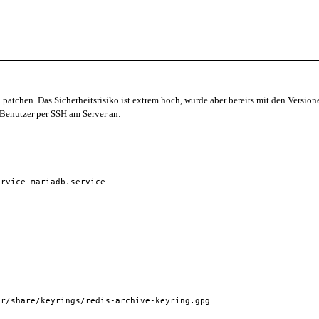
atchen. Das Sicherheitsrisiko ist extrem hoch, wurde aber bereits mit den Versionen 
r Benutzer per SSH am Server an:
ervice mariadb.service
sr/share/keyrings/redis-archive-keyring.gpg