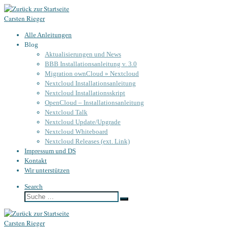
Zum
Carsten Rieger
Inhalt
springen
Alle Anleitungen
Blog
Aktualisierungen und News
BBB Installationsanleitung v. 3.0
Migration ownCloud » Nextcloud
Nextcloud Installationsanleitung
Nextcloud Installationsskript
OpenCloud – Installationsanleitung
Nextcloud Talk
Nextcloud Update/Upgrade
Nextcloud Whiteboard
Nextcloud Releases (ext. Link)
Impressum und DS
Kontakt
Wir unterstützen
Search
Suche
Suche
…
Carsten Rieger