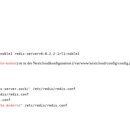
~noble1 redis-server=6:8.2.2-1rl1~noble1
tte-ändern
) ist in der Nextcloudkonfiguration (/var/www/nextcloud/config/config.p
is-server.sock/' /etc/redis/redis.conf
edis/redis.conf
s.conf
tte-ändern
/' /etc/redis/redis.conf