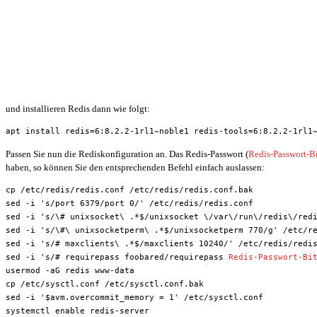
und installieren Redis dann wie folgt:
apt install redis=6:8.2.2-1rl1~noble1 redis-tools=6:8.2.2-1rl1
Passen Sie nun die Rediskonfiguration an. Das Redis-Passwort (
Redis-Passwort-Bi
haben, so können Sie den entsprechenden Befehl einfach auslassen:
cp /etc/redis/redis.conf /etc/redis/redis.conf.bak
sed -i 's/port 6379/port 0/' /etc/redis/redis.conf
sed -i 's/\# unixsocket\ .*$/unixsocket \/var\/run\/redis\/red
sed -i 's/\#\ unixsocketperm\ .*$/unixsocketperm 770/g' /etc/r
sed -i 's/# maxclients\ .*$/maxclients 10240/' /etc/redis/redi
sed -i 's/# requirepass foobared/requirepass 
Redis-Passwort-Bi
usermod -aG redis www-data
cp /etc/sysctl.conf /etc/sysctl.conf.bak
sed -i '$avm.overcommit_memory = 1' /etc/sysctl.conf
systemctl enable redis-server