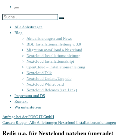
Menü
Suche
Suche
…
Alle Anleitungen
Blog
Aktualisierungen und News
BBB Installationsanleitung v. 3.0
Migration ownCloud » Nextcloud
Nextcloud Installationsanleitung
Nextcloud Installationsskript
OpenCloud – Installationsanleitung
Nextcloud Talk
Nextcloud Update/Upgrade
Nextcloud Whiteboard
Nextcloud Releases (ext. Link)
Impressum und DS
Kontakt
Wir unterstützen
Anfrage bei der FOSC IT GmbH
Carsten Rieger - Alle Anleitungen
Nextcloud Installationsanleitungen
Redis u.a. für Nextcloud patchen (upgrade)