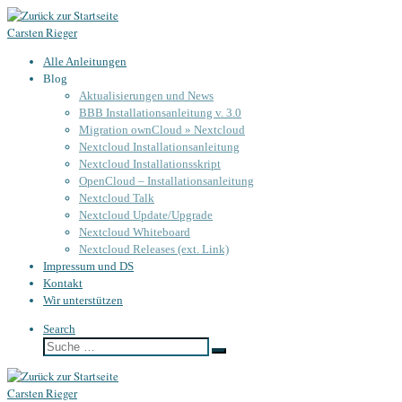
Zum
Carsten Rieger
Inhalt
springen
Alle Anleitungen
Blog
Aktualisierungen und News
BBB Installationsanleitung v. 3.0
Migration ownCloud » Nextcloud
Nextcloud Installationsanleitung
Nextcloud Installationsskript
OpenCloud – Installationsanleitung
Nextcloud Talk
Nextcloud Update/Upgrade
Nextcloud Whiteboard
Nextcloud Releases (ext. Link)
Impressum und DS
Kontakt
Wir unterstützen
Search
Suche
Suche
…
Carsten Rieger