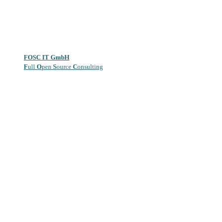
FOSC IT GmbH
F
ull
O
pen
S
ource
C
onsulting