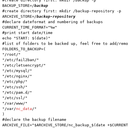
#create directory first: mkdir /
backup 
-p
BACKUP_STORE=/
backup
#create directory first: mkdir /backup-repository -p
ARCHIVE_STORE=/
backup-repository
#declare dateformat and numbering of backups
CURRENT_TIME_FORMAT="%w"
#print start date/time
echo "START: $(date)"
#list of folders to be backed up, feel free to add/remo
FOLDERS_TO_BACKUP=(
"/root/"
"/etc/fail2ban/"
"/etc/letsencrypt/"
"/etc/mysql/"
"/etc/nginx/"
"/etc/php/"
"/etc/ssh/"
"/etc/pam.d/"
"/etc/ssl/"
"/var/www/"
"/var/
nc_data
/"
)
#declare the backup filename
ARCHIVE_FILE="$ARCHIVE_STORE/nc_backup_$(date +$CURRENT