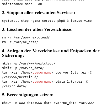
maintenance:mode --on
2. Stoppen aller relevanten Services:
systemctl stop nginx.service php8.3-fpm.service
3. Löschen der alten Verzeichnisse:
rm -r /var/www/nextcloud/

rm -r /var/nc_data/
4. Anlegen der Verzeichnisse und Entpacken der
Sicherung:
mkdir -p /var/www/nextcloud/

mkdir -p /var/nc_data/

tar -xpzf /home/
osusername
/ncserver_1.tar.gz -C 
/var/www/nextcloud/

tar -xpzf /home/
osusername
/ncdata_1.tar.gz -C 
/var/nc_data/
5. Berechtigungen setzen:
chown -R www-data:www-data /var/nc_data /var/www