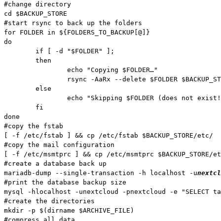
#change directory
cd $BACKUP_STORE
#start rsync to back up the folders
for FOLDER in ${FOLDERS_TO_BACKUP[@]}
do
        if [ -d "$FOLDER" ];
        then
                echo "Copying $FOLDER…"
                rsync -AaRx --delete $FOLDER $BACKUP_ST
        else
                echo "Skipping $FOLDER (does not exist!
        fi
done
#copy the fstab
[ -f /etc/fstab ] && cp /etc/fstab $BACKUP_STORE/etc/
#copy the mail configuration
[ -f /etc/msmtprc ] && cp /etc/msmtprc $BACKUP_STORE/et
#create a database back up
mariadb-dump --single-transaction -h localhost -u
nextcl
#print the database backup size
mysql -hlocalhost -unextcloud -pnextcloud -e "SELECT ta
#create the directories
mkdir -p $(dirname $ARCHIVE_FILE)
#compress all data