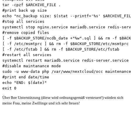
tar -cpzf $ARCHIVE_FILE .
#print back up size
echo "nc_backup size: $(stat --printf='%s' $ARCHIVE_FIL
#stop all services
systemctl stop nginx.service mariadb.service redis-serv
#remove copied files
[ -f $BACKUP_STORE/ncdb_
date +"%w"
.sql ] && rm -f $BACK
[ -f /etc/msmtprc ] && rm -f $BACKUP_STORE/etc/msmtprc
[ -f /etc/fstab ] && rm -f $BACKUP_STORE/etc/fstab
#restart all services
systemctl restart mariadb.service redis-server.service 
#disable maintanance mode
sudo -u www-data php /var/www/nextcloud/occ maintenance
#print end date/time
echo "END: $(date)"
exit 0
Über Ihre Unterstützung (diese wird ordnungsgemäß versteuert!) würden sich
meine Frau, meine Zwillinge und ich sehr freuen!