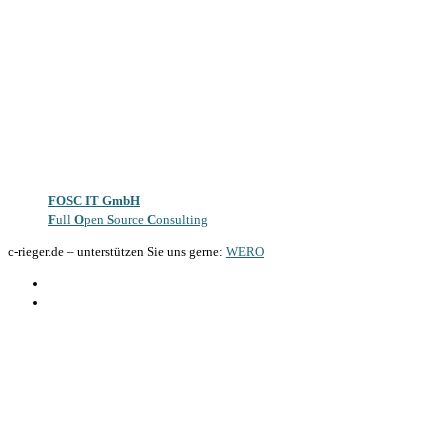
FOSC IT GmbH
F
ull
O
pen
S
ource
C
onsulting
c-rieger.de
–
unterstützen Sie uns gerne:
WERO