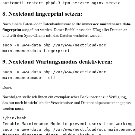
systemctl restart php8.3-fpm.service nginx.servie
8. Nextcloud fingerprint setzen:
Nach einem Daten- oder Datenbankrestore sollte immer
occ maintenance:data-
fingerprint
ausgeführt werden. Dieser Befehl passt den ETag aller Dateien an
und teilt den Sync-Clients mit, das Dateien verändert wurden.
sudo -u www-data php /var/www/nextcloud/occ 
maintenance:data-fingerprint
9. Nextcloud Wartungsmodus deaktivieren:
sudo -u www-data php /var/www/nextcloud/occ 
maintenance:mode --off
Done.
Nachfolgen stelle ich Ihnen ein exemplarisches Backupscript zur Verfügung,
das nur noch hinsichtlich der Verzeichnisse und Datenbankparameter angepasst
werden muss:
!/bin/bash
#enable Maintenance Mode to prevent users from working 
sudo -u www-data php /var/www/nextcloud/occ maintenance