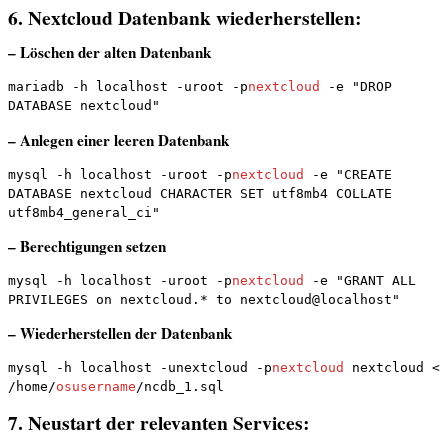
6. Nextcloud Datenbank wiederherstellen:
– Löschen der alten Datenbank
mariadb -h localhost -uroot -p
nextcloud
 -e "DROP 
DATABASE nextcloud"
– Anlegen einer leeren Datenbank
mysql -h localhost -uroot -p
nextcloud
 -e "CREATE 
DATABASE nextcloud CHARACTER SET utf8mb4 COLLATE 
utf8mb4_general_ci"
– Berechtigungen setzen
mysql -h localhost -uroot -p
nextcloud
 -e "GRANT ALL 
PRIVILEGES on nextcloud.* to nextcloud@localhost"
– Wiederherstellen der Datenbank
mysql -h localhost -unextcloud -p
nextcloud
 nextcloud < 
/home/
osusername
/ncdb_1.sql
7. Neustart der relevanten Services: