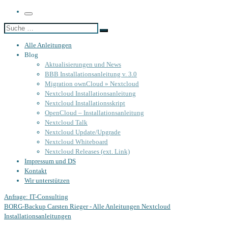
Menü
Suche
Suche
…
Alle Anleitungen
Blog
Aktualisierungen und News
BBB Installationsanleitung v. 3.0
Migration ownCloud » Nextcloud
Nextcloud Installationsanleitung
Nextcloud Installationsskript
OpenCloud – Installationsanleitung
Nextcloud Talk
Nextcloud Update/Upgrade
Nextcloud Whiteboard
Nextcloud Releases (ext. Link)
Impressum und DS
Kontakt
Wir unterstützen
Anfrage: IT-Consulting
BORG-Backup
Carsten Rieger - Alle Anleitungen
Nextcloud
Installationsanleitungen