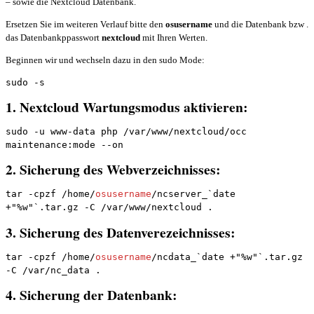
– sowie die Nextcloud Datenbank.
Ersetzen Sie im weiteren Verlauf bitte den
osusername
und die Datenbank bzw .
das Datenbankppasswort
nextcloud
mit Ihren Werten.
Beginnen wir und wechseln dazu in den sudo Mode:
sudo -s
1. Nextcloud Wartungsmodus aktivieren:
sudo -u www-data php /var/www/nextcloud/occ 
maintenance:mode --on
2. Sicherung des Webverzeichnisses:
tar -cpzf /home/
osusername
/ncserver_`date 
+"%w"`.tar.gz -C /var/www/nextcloud .
3. Sicherung des Datenverezeichnisses:
tar -cpzf /home/
osusername
/ncdata_`date +"%w"`.tar.gz 
-C /var/nc_data .
4. Sicherung der Datenbank: