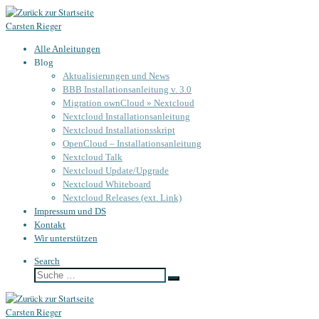
Zum
Carsten Rieger
Inhalt
springen
Alle Anleitungen
Blog
Aktualisierungen und News
BBB Installationsanleitung v. 3.0
Migration ownCloud » Nextcloud
Nextcloud Installationsanleitung
Nextcloud Installationsskript
OpenCloud – Installationsanleitung
Nextcloud Talk
Nextcloud Update/Upgrade
Nextcloud Whiteboard
Nextcloud Releases (ext. Link)
Impressum und DS
Kontakt
Wir unterstützen
Search
Suche
Suche
…
Carsten Rieger