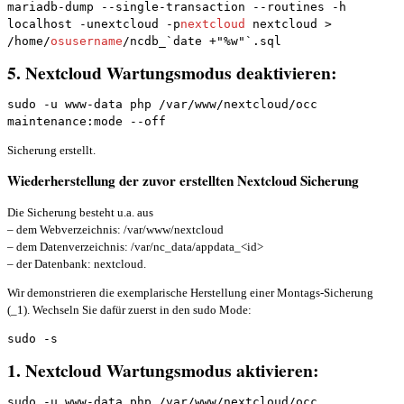
mariadb-dump --single-transaction --routines -h 
localhost -unextcloud -p
nextcloud
 nextcloud > 
/home/
osusername
/ncdb_`date +"%w"`.sql
5. Nextcloud Wartungsmodus deaktivieren:
sudo -u www-data php /var/www/nextcloud/occ 
maintenance:mode --off
Sicherung erstellt.
Wiederherstellung der zuvor erstellten Nextcloud Sicherung
Die Sicherung besteht u.a. aus
– dem Webverzeichnis: /var/www/nextcloud
– dem Datenverzeichnis: /var/nc_data/appdata_<id>
– der Datenbank: nextcloud.
Wir demonstrieren die exemplarische Herstellung einer Montags-Sicherung
(_1). Wechseln Sie dafür zuerst in den sudo Mode:
sudo -s
1. Nextcloud Wartungsmodus aktivieren:
sudo -u www-data php /var/www/nextcloud/occ 