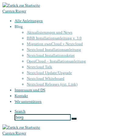
Zum
Carsten Rieger
Inhalt
springen
Alle Anleitungen
Blog
Aktualisierungen und News
BBB Installationsanleitung v. 3.0
Migration ownCloud » Nextcloud
Nextcloud Installationsanleitung
Nextcloud Installationsskript
OpenCloud – Installationsanleitung
Nextcloud Talk
Nextcloud Update/Upgrade
Nextcloud Whiteboard
Nextcloud Releases (ext. Link)
Impressum und DS
Kontakt
Wir unterstützen
Search
Suche
Suche
…
Carsten Rieger