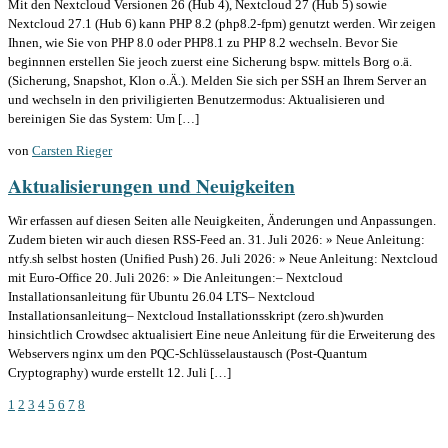
Mit den Nextcloud Versionen 26 (Hub 4), Nextcloud 27 (Hub 5) sowie
Nextcloud 27.1 (Hub 6) kann PHP 8.2 (php8.2-fpm) genutzt werden. Wir zeigen
Ihnen, wie Sie von PHP 8.0 oder PHP8.1 zu PHP 8.2 wechseln. Bevor Sie
beginnnen erstellen Sie jeoch zuerst eine Sicherung bspw. mittels Borg o.ä.
(Sicherung, Snapshot, Klon o.Ä.). Melden Sie sich per SSH an Ihrem Server an
und wechseln in den priviligierten Benutzermodus: Aktualisieren und
bereinigen Sie das System: Um […]
von
Carsten Rieger
Aktualisierungen und Neuigkeiten
Wir erfassen auf diesen Seiten alle Neuigkeiten, Änderungen und Anpassungen.
Zudem bieten wir auch diesen RSS-Feed an. 31. Juli 2026: » Neue Anleitung:
ntfy.sh selbst hosten (Unified Push) 26. Juli 2026: » Neue Anleitung: Nextcloud
mit Euro-Office 20. Juli 2026: » Die Anleitungen:– Nextcloud
Installationsanleitung für Ubuntu 26.04 LTS– Nextcloud
Installationsanleitung– Nextcloud Installationsskript (zero.sh)wurden
hinsichtlich Crowdsec aktualisiert Eine neue Anleitung für die Erweiterung des
Webservers nginx um den PQC-Schlüsselaustausch (Post-Quantum
Cryptography) wurde erstellt 12. Juli […]
1
2
3
4
5
6
7
8