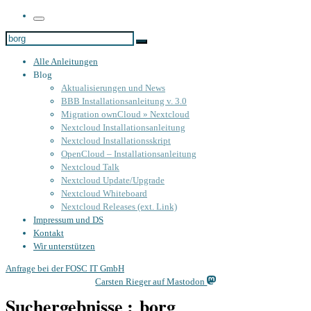
Menü
Suche
Suche
…
Alle Anleitungen
Blog
Aktualisierungen und News
BBB Installationsanleitung v. 3.0
Migration ownCloud » Nextcloud
Nextcloud Installationsanleitung
Nextcloud Installationsskript
OpenCloud – Installationsanleitung
Nextcloud Talk
Nextcloud Update/Upgrade
Nextcloud Whiteboard
Nextcloud Releases (ext. Link)
Impressum und DS
Kontakt
Wir unterstützen
Anfrage bei der FOSC IT GmbH
Carsten Rieger auf Mastodon
Suchergebnisse : borg