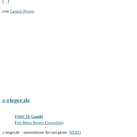
[…]
von
Carsten Rieger
c-rieger.de
FOSC IT GmbH
F
ull
O
pen
S
ource
C
onsulting
c-rieger.de
–
unterstützen Sie uns gerne:
WERO