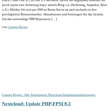
PHP8.1 oder PHP 8.2 zu PHP 8.3 wechseln. Bevor Sie beginnnen erstellen Sie
jeoch zuerst eine Sicherung bspw. mittels Borg o.ä. (Sicherung, Snapshot, Klon
o.Ä.). Melden Sie sich per SSH an Ihrem Server an und wechseln in den
priviligierten Benutzermodus: Aktualisieren und bereinigen Sie das System:
Um das notwendige PHP-Repository […]
von
Carsten Rieger
Carsten Rieger - Alle Anleitungen
Nextcloud Installationsanleitungen
Nextcloud: Update PHP-FPM 8.2